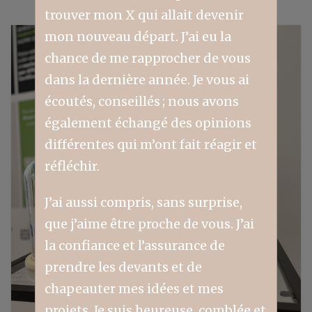
trouver mon X qui allait devenir
mon nouveau départ. J’ai eu la
chance de me rapprocher de vous
dans la dernière année. Je vous ai
écoutés, conseillés ; nous avons
également échangé des opinions
différentes qui m’ont fait réagir et
réfléchir.
J’ai aussi compris, sans surprise,
que j’aime être proche de vous. J’ai
la confiance et l’assurance de
prendre les devants et de
chapeauter mes idées et mes
projets. Je suis heureuse, comblée et