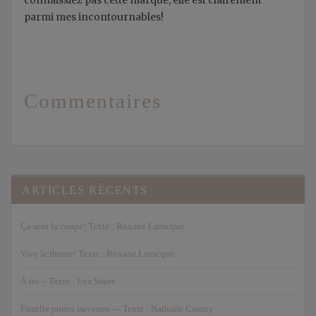
connaissiez pas cette marque, elle est clairement
parmi mes incontournables!
Commentaires
ARTICLES RÉCENTS
Ça sent la coupe! Texte : Roxane Larocque
Vive le rhume! Texte : Roxane Larocque
À toi – Texte : Eva Staire
Famille portes ouvertes — Texte : Nathalie Courcy