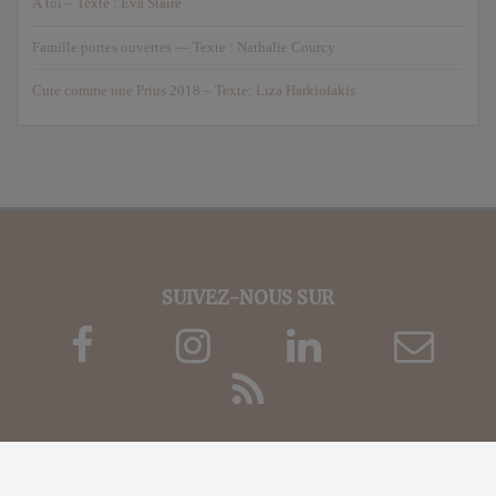
À toi – Texte : Eva Staire
Famille portes ouvertes — Texte : Nathalie Courcy
Cute comme une Prius 2018 – Texte: Liza Harkiolakis
SUIVEZ-NOUS SUR
Copyright © 2022 |
Newtown Solutions Informatiques