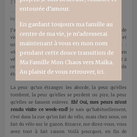
rendent visite
entourée d’amour.
by
Valérie Grenier
9 avril 2017
En gardant toujours ma famille au
J’ai eu de la visite en fin de semaine. De la grande
centre de ma vie, je m’adresserai
visite. C’était la journée parfaite, avec un beau soleil et
maintenant à vous en mon nom
une température idéale! Tout a commencé par :
«Mamannnnn, est-ce qu’on peut aller se promener en
pendant cette douce transition de
vélo dans la rue, s’il te plaîîîîîît? » C’est précisément à
Ma Famille Mon Chaos vers Maïka.
ce moment-là que la grande visite est arrivée et ils
Au plaisir de vous retrouver, ici.
étaient plusieurs.
La peur qu’un étranger les aborde, la peur qu’elles
tombent, la peur qu’elles se perdent ou pire, la peur
qu’elles se fassent enlever.
Eh! Oui, mes peurs m’ont
rendu visite ce week-end!
Je sais qu’habituellement,
c’est dans la rue qu’on fait du vélo, mais chez nous, on
fait du vélo sur le gazon. Bizarre, me direz-vous, vous
avez tout à fait raison. Voilà pourquoi, en fin de