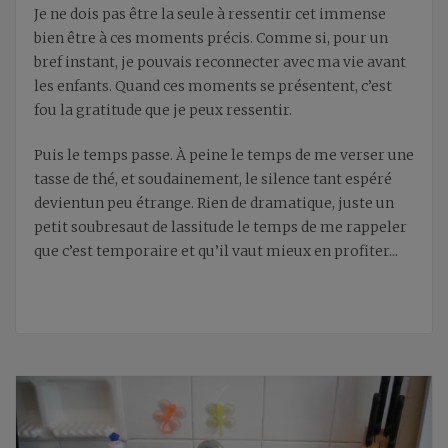
Je ne dois pas être la seule à ressentir cet immense
bien être à ces moments précis. Comme si, pour un
bref instant, je pouvais reconnecter avec ma vie avant
les enfants. Quand ces moments
s
e présentent, c’est
fou la g
ratitude que je peux ressentir.
Puis le temps passe
. À peine
le temps
de
m
e verser une
tasse de thé, et soudainement, le
silence tant espéré
devient
un peu étrange. Rien de dramatique, juste u
n
petit soubresaut de lassitude le temps de
m
e rappeler
que c’est temporaire et qu’il vaut mieux en profiter.
..