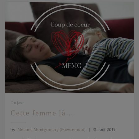
On jase
Cette femme là…
by
Mélanie Montgomery (Guevremont)
31 août 2015