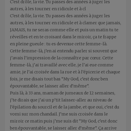
C'est drôle, la vie. Tu passes des années à juger les
autres, à les tourner en ridicule et à cl
C’est drôle, la vie. Tu passes des années à juger les
autres, à les tourner en ridicule et à clamer que jamais,
JAMAIS, tu ne seras comme elle et puis un matin tu te
réveilles et en te croisant dans le miroir, ça te frappe
en pleine gueule : tu es devenue cette femme-là.
Cette femme-là, j’en ai entendu parler si souvent que
j’avais l’impression de la connaître par cœur. Cette
femme-là, j’ai travaillé avec elle, je l’ai eue comme
amie, je l’ai croisée dans la rue et à l’épicerie et chaque
fois, je me disais tout bas “My God, c’est donc ben
épouvantable, se laisser aller d’même”.
Puis là, à 33 ans, maman de jumeaux de 12 semaines,
j’te dirais que j’ai un p’tit laisser-aller au niveau de
l’épilation du sourcil et de la jambe, et que oui, c’est du
vomi sur mon chandail. J’me suis croisée dans le
miroir ce matin puis j’me suis dit “My God, c’est donc
ben épouvantable, se laisser aller d’même”. Ça arrive