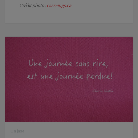
Crédit photo :
csss-iugs.ca
On jase