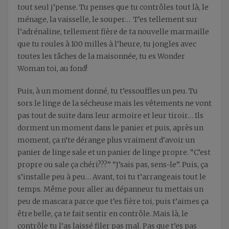
tout seul j’pense. Tu penses que tu contrôles tout là, le
ménage, la vaisselle, le souper… T’es tellement sur
l’adrénaline, tellement fière de ta nouvelle marmaille
que tu roules à 100 milles à l’heure, tu jongles avec
toutes les tâches de la maisonnée, tu es Wonder
Woman toi, au fond!
Puis, à un moment donné, tu t’essouffles un peu. Tu
sors le linge de la sécheuse mais les vêtements ne vont
pas tout de suite dans leur armoire et leur tiroir… Ils
dorment un moment dans le panier et puis, après un
moment, ça n’te dérange plus vraiment d’avoir un
panier de linge sale et un panier de linge propre. “C’est
propre ou sale ça chéri???” “J’sais pas, sens-le”. Puis, ça
s’installe peu à peu… Avant, toi tu t’arrangeais tout le
temps. Même pour aller au dépanneur tu mettais un
peu de mascara parce que t’es fière toi, puis t’aimes ça
être belle, ça te fait sentir en contrôle. Mais là, le
contrôle tu l’as laissé filer pas mal. Pas que t’es pas