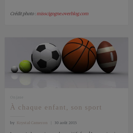
Crédit photo :
misscigogne.overblog.com
On jase
À chaque enfant, son sport
by
Krystal Cameron
30 août 2015