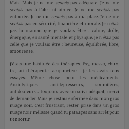
Mais. Mais je ne me
sentais
pas adéquate. Je ne me
sentais
pas à l’abri ni aimée. Je ne me
sentais
pas
entourée. Je ne me
sentais
pas à ma place. Je ne me
sentais
pas en sécurité, financière et morale. Je n’
étais
pas la maman que je voulais être : calme, drôle,
énergique, en santé mentale et physique. Je n’
étais
pas
celle que je voulais être : heureuse, équilibrée, libre,
amoureuse.
J’étais une habituée des thérapies. Psy, masso, chiro,
t.s., art-thérapeute, acupuncteur… je les avais tous
essayés. Même chose pour les médicaments.
Anxiolytiques, antidépresseurs, somnifères,
antidouleurs… toujours avec un suivi adéquat, merci
de demander. Mais je restais enfermée dans mon gros
nuage noir. C’est frustrant, rester prise dans un gros
nuage noir mélasse quand tu patauges sans arrêt pour
t’en sortir.