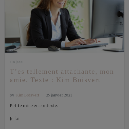
On jase
T’es tellement attachante, mon
amie. Texte : Kim Boisvert
by
Kim Boisvert
25 janvier 2021
Petite mise en contexte.
Je fai