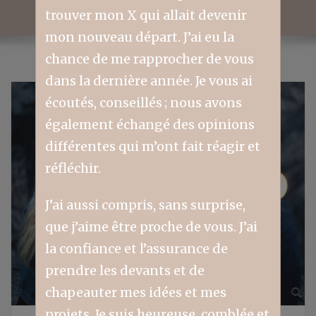
trouver mon X qui allait devenir
mon nouveau départ. J’ai eu la
chance de me rapprocher de vous
dans la dernière année. Je vous ai
écoutés, conseillés ; nous avons
également échangé des opinions
différentes qui m’ont fait réagir et
réfléchir.
J’ai aussi compris, sans surprise,
que j’aime être proche de vous. J’ai
la confiance et l’assurance de
prendre les devants et de
chapeauter mes idées et mes
projets. Je suis heureuse, comblée et