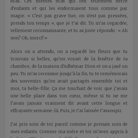
bras. Ces mêmes bras qui ont tellement bercé
d’enfants et qui les endormaient tous comme par
magie. « C’est pas grave Sue, on n’est pas pressées,
prends ton temps », que je t’ai dit. Tu m’as regardée,
tellement reconnaissante, et tu as juste répondu : « Ah
non? Ok, merci! »
Alors on a attendu, on a regardé les fleurs que tu
trouvais si belles, qu’on voyait de la fenêtre de ta
chambre, de la maison d’Adhémar Dion et on a jasé un
peu. Tu m’as reconnue jusqu’à la fin, tu te remémorais
des souvenirs qu’on avait partagés ensemble toi et
moi, ta belle-fille. Ça me touchait de voir que j’avais
une belle place dans ton cœur, même si tu ne me
l’avais jamais vraiment dit avant cette longue et
effrayante semaine-là. Puis, je t’ai laissée t’assoupir.
J’ai pris soin de toi pareil comme je prenais soin de
mes enfants. Comme ma mère et toi m’avez appris à