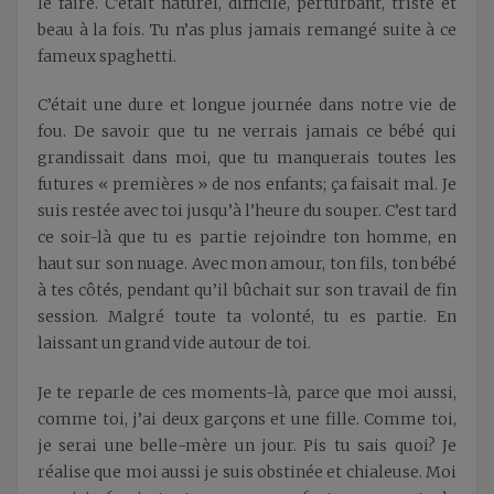
le faire. C’était naturel, difficile, perturbant, triste et
beau à la fois. Tu n’as plus jamais remangé suite à ce
fameux spaghetti.
C’était une dure et longue journée dans notre vie de
fou. De savoir que tu ne verrais jamais ce bébé qui
grandissait dans moi, que tu manquerais toutes les
futures « premières » de nos enfants; ça faisait mal. Je
suis restée avec toi jusqu’à l’heure du souper. C’est tard
ce soir-là que tu es partie rejoindre ton homme, en
haut sur son nuage. Avec mon amour, ton fils, ton bébé
à tes côtés, pendant qu’il bûchait sur son travail de fin
session. Malgré toute ta volonté, tu es partie. En
laissant un grand vide autour de toi.
Je te reparle de ces moments-là, parce que moi aussi,
comme toi, j’ai deux garçons et une fille. Comme toi,
je serai une belle-mère un jour. Pis tu sais quoi? Je
réalise que moi aussi je suis obstinée et chialeuse. Moi