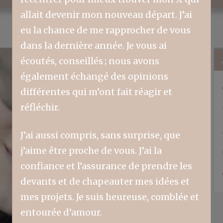
allait devenir mon nouveau départ. J’ai
eu la chance de me rapprocher de vous
dans la dernière année. Je vous ai
écoutés, conseillés ; nous avons
également échangé des opinions
différentes qui m’ont fait réagir et
réfléchir.
J’ai aussi compris, sans surprise, que
j’aime être proche de vous. J’ai la
confiance et l’assurance de prendre les
devants et de chapeauter mes idées et
mes projets. Je suis heureuse, comblée et
entourée d’amour.