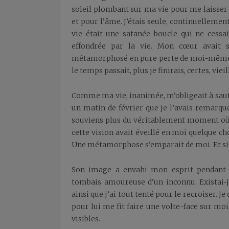
soleil plombant sur ma vie pour me laisser 
et pour l’âme. J’étais seule, continuellemen
vie était une satanée boucle qui ne cessa
effondrée par la vie. Mon cœur avait s
métamorphosé en pure perte de moi-même. Je 
le temps passait, plus je finirais, certes, vieill
Comme ma vie, inanimée, m’obligeait à saute
un matin de février que je l’avais remarqué.
souviens plus du véritablement moment où 
cette vision avait éveillé en moi quelque cho
Une métamorphose s’emparait de moi. Et si 
Son image a envahi mon esprit pendant le
tombais amoureuse d’un inconnu. Existai‑je
ainsi que j’ai tout tenté pour le recroiser. Je
pour lui me fit faire une volte-face sur moi
visibles.