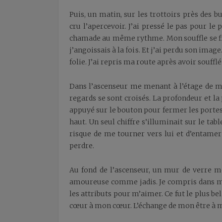
Puis, un matin, sur les trottoirs près des b
cru l’apercevoir. J’ai pressé le pas pour l
chamade au même rythme. Mon souffle se fit d
j’angoissais à la fois. Et j’ai perdu son ima
folie. J’ai repris ma route après avoir soufflé
Dans l’ascenseur me menant à l’étage de mon
regards se sont croisés. La profondeur et la
appuyé sur le bouton pour fermer les portes
haut. Un seul chiffre s’illuminait sur le tab
risque de me tourner vers lui et d’entamer l
perdre.
Au fond de l’ascenseur, un mur de verre 
amoureuse comme jadis. Je compris dans m
les attributs pour m’aimer. Ce fut le plus be
cœur à mon cœur. L’échange de mon être à m