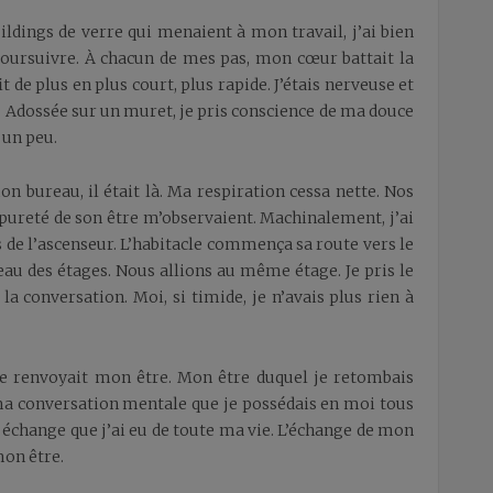
uildings de verre qui menaient à mon travail, j’ai bien
e poursuivre. À chacun de mes pas, mon cœur battait la
e plus en plus court, plus rapide. J’étais nerveuse et
ge. Adossée sur un muret, je pris conscience de ma douce
 un peu.
 bureau, il était là. Ma respiration cessa nette. Nos
 pureté de son être m’observaient. Machinalement, j’ai
 de l’ascenseur. L’habitacle commença sa route vers le
leau des étages. Nous allions au même étage. Je pris le
a conversation. Moi, si timide, je n’avais plus rien à
me renvoyait mon être. Mon être duquel je retombais
a conversation mentale que je possédais en moi tous
l échange que j’ai eu de toute ma vie. L’échange de mon
on être.