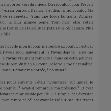
transporter vers du mieux. Du réconfort pour l’esprit
t. J’errais partout. De mon 3 et demi à mon boulot. Ma
it de se répéter. J’étais une loque humaine. Abîmée,
ubi la plus grande peine. Tout mon être s’était
transpirais la solitude. J’étais une célibataire. Plus
e fille.
r hors de mon lit pour me rendre au boulot, c’est par
 J’avais souri naïvement. Je l’avais déjà vu. Je ne me
je l’avais vraiment remarqué, mais en cette journée,
se de bon, du bien au cœur. De le voir me fit renaître.
l’amour était à ma portée, à nouveau ?
s jours suivants. J’étais hypnotisée. Subjuguée. Je
 pour lui ? Avait-il remarqué ma présence ? Et c’est
 devais devenir visible pour lui. La simple idée d’exister
. Mon temps de célibat avait laissé sur moi des traces