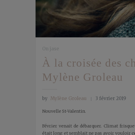
On jase
À la croisée des c
Mylène Groleau
by
Mylène Groleau
3 février 2019
Nouvelle St-Valentin.
Février venait de débarquer. Climat frisquet
était long et semblait ne pas avoir vouloir c