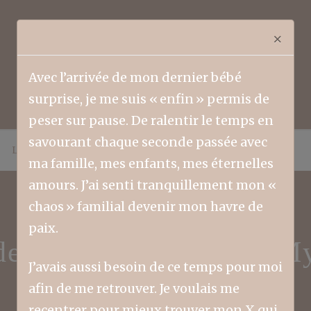
×
Avec l’arrivée de mon dernier bébé
surprise, je me suis « enfin » permis de
peser sur pause. De ralentir le temps en
savourant chaque seconde passée avec
LIFESTYLE
FAMILLE
COLLABORATEURS
ma famille, mes enfants, mes éternelles
amours. J’ai senti tranquillement mon «
chaos » familial devenir mon havre de
paix.
 des chemins – Texte: M
J’avais aussi besoin de ce temps pour moi
afin de me retrouver. Je voulais me
recentrer pour mieux trouver mon X qui