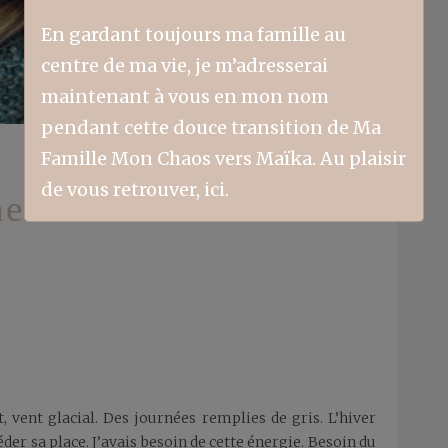
En gardant toujours ma famille au
centre de ma vie, je m’adresserai
maintenant à vous en mon nom
pendant cette douce transition de Ma
Famille Mon Chaos vers Maïka. Au plaisir
de vous retrouver, ici.
hemins – Texte:
, vent glacial. Des journées remplies de gris. L’hiver
éder sa place. J’avais besoin de cette énergie. Besoin du