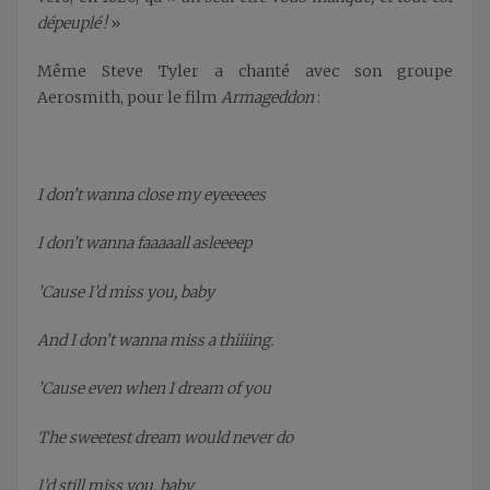
dépeuplé !
»
Même Steve Tyler a chanté avec son groupe
Aerosmith, pour le film
Armageddon
:
I don’t wanna close my eyeeeees
I don’t wanna faaaaall asleeeep
’
Cause I’d miss you, baby
And I don’t wanna miss a thiiiing.
’Cause even when I dream of you
The sweetest dream would never do
I’d still miss you, baby