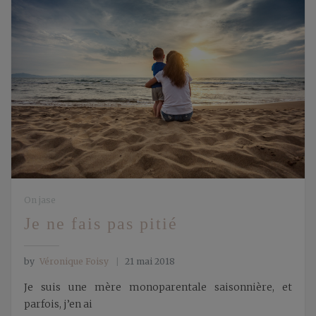
On jase
Je ne fais pas pitié
by
Véronique Foisy
21 mai 2018
Je suis une mère monoparentale saisonnière, et
parfois, j’en ai