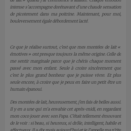
de lait » quand j’ai commencé à allaiter. Chaque émotion
intense s’accompagne dorénavant d’une chaude sensation
de picotement dans ma poitrine. Maintenant, pour moi,
bouleversement égale débordement lacté.
Ce que je réalise surtout, c’est que mes montées de lait «
émotives » ont presque toujours la même origine. Celle de
me sentir marginale parce que je chéris chaque moment
passé avec mon enfant. Seule à croire sincèrement que
c’est le plus grand bonheur que je puisse vivre. Et plus
seule encore, à croire que je peux en faire un petit être un
humain épanoui.
Des montées de lait, heureusement, j’en fais de belles aussi.
Il y en a une qui m’a envahie cet après-midi, en regardant
mon coco jouer avec son Papa. C’était tellement émouvant
de le voir : si beau, si heureux, si drôle, intelligent, habile et
affectueux. Il a dix mois aujourd’hui et je l’appelle ma p’tite