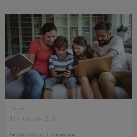
On jase
Un conte 2.0
by
Gabie Demers
27 mars 2018