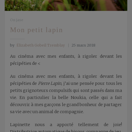
On jase
Mon petit lapin
by
Élizabeth Gobeil Tremblay
25 mars 2018
Au cinéma avec mes enfants, à rigoler devant les
péripéties de <
Au cinéma avec mes enfants, à rigoler devant les
péripéties de
Pierre Lapin
, j’ai une pensée pour tous les
petits grignoteurs compulsifs qui sont passés dans ma
vie. En particulier la belle Noukia, celle qui a fait
découvrir à mes garçons le grand bonheur de partager
sa vie avec un animal de compagnie.
Lapinette nous a apporté tellement de joie!
Distributrice automatique de bisous, compagne de jeu,