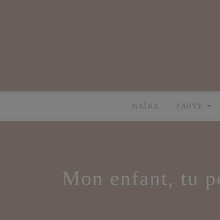
Skip
to
content
MAÏKA
FAUVE
Mon enfant, tu p