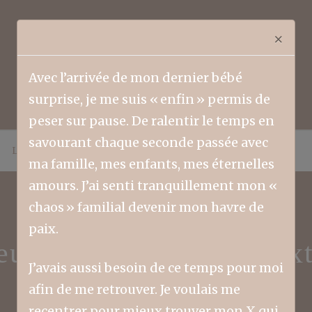
×
Avec l’arrivée de mon dernier bébé
surprise, je me suis « enfin » permis de
peser sur pause. De ralentir le temps en
savourant chaque seconde passée avec
LIFESTYLE
FAMILLE
COLLABORATEURS
ma famille, mes enfants, mes éternelles
amours. J’ai senti tranquillement mon «
chaos » familial devenir mon havre de
paix.
eux crier victoire – Tex
J’avais aussi besoin de ce temps pour moi
afin de me retrouver. Je voulais me
recentrer pour mieux trouver mon X qui