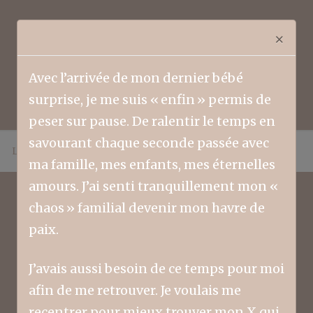
×
Avec l’arrivée de mon dernier bébé
surprise, je me suis « enfin » permis de
peser sur pause. De ralentir le temps en
savourant chaque seconde passée avec
LIFESTYLE
FAMILLE
COLLABORATEURS
ma famille, mes enfants, mes éternelles
amours. J’ai senti tranquillement mon «
chaos » familial devenir mon havre de
paix.
Tag école
J’avais aussi besoin de ce temps pour moi
afin de me retrouver. Je voulais me
recentrer pour mieux trouver mon X qui