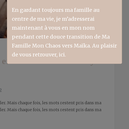
En gardant toujours ma famille au
centre de ma vie, je m’adresserai
maintenant à vous en mon nom
pendant cette douce transition de Ma
Famille Mon Chaos vers Maïka. Au plaisir
de vous retrouver, ici.
 entends – Texte: Nancy
2
rler. Mais chaque fois, les mots restent pris dans ma
rler. Mais chaque fois, les mots restent pris dans ma