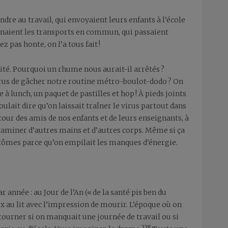
ndre au travail, qui envoyaient leurs enfants à l’école
renaient les transports en commun, qui passaient
z pas honte, on l’a tous fait !
bilité. Pourquoi un rhume nous aurait-il arrêtés ?
irus de gâcher notre routine métro-boulot-dodo ? On
à lunch, un paquet de pastilles et hop ! À pieds joints
lait dire qu’on laissait traîner le virus partout dans
utour des amis de nos enfants et de leurs enseignants, à
ntaminer d’autres mains et d’autres corps. Même si ça
ptômes parce qu’on empilait les manques d’énergie.
r année : au Jour de l’An (« de la santé pis ben du
ux au lit avec l’impression de mourir. L’époque où on
 tourner si on manquait une journée de travail ou si