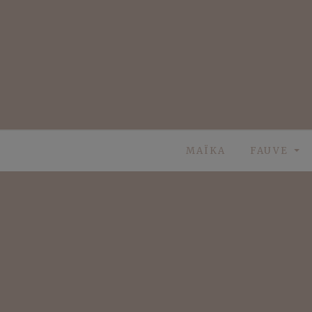
Skip
to
content
MAÏKA
FAUVE