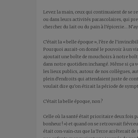
Levez la main, ceux qui continuaient de se re
ou dans leurs activités parascolaires, qui p
chercher du lait ou du pain à l’épicerie… N’aye
C’était la « belle époque », l’ère de l’invinci
Pourquoi aurait-on donné le pouvoir à un v
ajoutait une boîte de mouchoirs à notre boîte 
dans notre quotidien inchangé. Même si ça vou
les lieux publics, autour de nos collègues, a
plein d’endroits qui attendaient juste de co
voulait dire qu’on étirait la période de sym
C’était la belle époque, non ?
Celle où la santé était prioritaire deux fois pa
bonheur ! ») et quand on se retrouvait fiévre
était con‑vain‑cus que la Terre arrêterait de