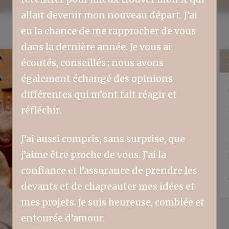
allait devenir mon nouveau départ. J’ai
eu la chance de me rapprocher de vous
dans la dernière année. Je vous ai
écoutés, conseillés ; nous avons
également échangé des opinions
différentes qui m’ont fait réagir et
réfléchir.
J’ai aussi compris, sans surprise, que
j’aime être proche de vous. J’ai la
confiance et l’assurance de prendre les
devants et de chapeauter mes idées et
mes projets. Je suis heureuse, comblée et
entourée d’amour.