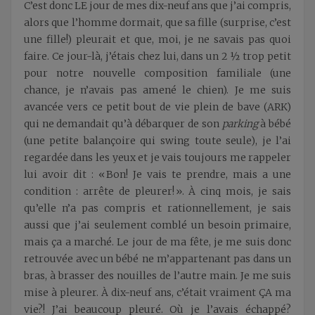
C’est donc LE jour de mes dix-neuf ans que j’ai compris,
alors que l’homme dormait, que sa fille (surprise, c’est
une fille!) pleurait et que, moi, je ne savais pas quoi
faire. Ce jour-là, j’étais chez lui, dans un 2 ½ trop petit
pour notre nouvelle composition familiale (une
chance, je n’avais pas amené le chien). Je me suis
avancée vers ce petit bout de vie plein de bave (ARK)
qui ne demandait qu’à débarquer de son
parking
à bébé
(une petite balançoire qui swing toute seule), je l’ai
regardée dans les yeux et je vais toujours me rappeler
lui avoir dit : « Bon! Je vais te prendre, mais a une
condition : arrête de pleurer! ». À cinq mois, je sais
qu’elle n’a pas compris et rationnellement, je sais
aussi que j’ai seulement comblé un besoin primaire,
mais ça a marché. Le jour de ma fête, je me suis donc
retrouvée avec un bébé ne m’appartenant pas dans un
bras, à brasser des nouilles de l’autre main. Je me suis
mise à pleurer. À dix-neuf ans, c’était vraiment ÇA ma
vie?! J’ai beaucoup pleuré. Où je l’avais échappé?