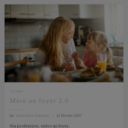
On jase
Mère au foyer 2.0
by
Geneviève Dutrisac
21 février 2017
Ma profession : mère au foyer.