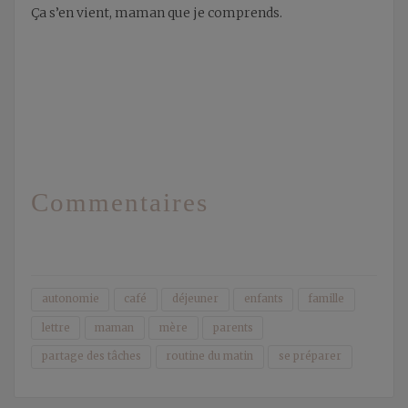
Ça s’en vient, maman que je comprends.
Commentaires
autonomie
café
déjeuner
enfants
famille
lettre
maman
mère
parents
partage des tâches
routine du matin
se préparer