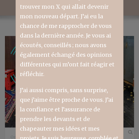
trouver mon X qui allait devenir
mon nouveau départ. J’ai eu la
chance de me rapprocher de vous
dans la dernière année. Je vous ai
écoutés, conseillés ; nous avons
également échangé des opinions
différentes qui m’ont fait réagir et
réfléchir.
J’ai aussi compris, sans surprise,
que j’aime être proche de vous. J’ai
la confiance et l’assurance de
prendre les devants et de
chapeauter mes idées et mes
projets. Je suis heureuse, comblée et
On jase