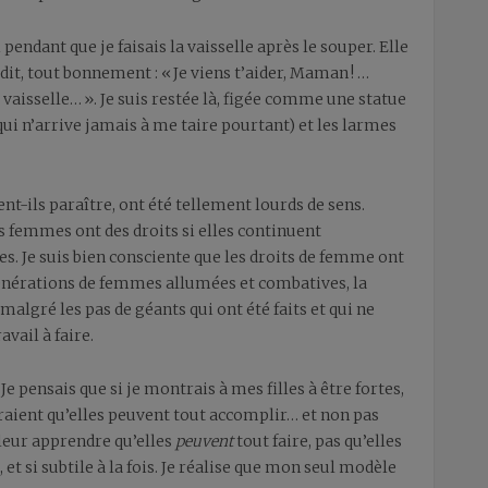
pendant que je faisais la vaisselle après le souper. Elle
dit, tout bonnement : « Je viens t’aider, Maman ! …
 La vaisselle… ». Je suis restée là, figée comme une statue
 n’arrive jamais à me taire pourtant) et les larmes
ent-ils paraître, ont été tellement lourds de sens.
s femmes ont des droits si elles continuent
. Je suis bien consciente que les droits de femme ont
générations de femmes allumées et combatives, la
lgré les pas de géants qui ont été faits et qui ne
avail à faire.
Je pensais que si je montrais à mes filles à être fortes,
raient qu’elles peuvent tout accomplir… et non pas
s leur apprendre qu’elles
peuvent
tout faire, pas qu’elles
et si subtile à la fois. Je réalise que mon seul modèle