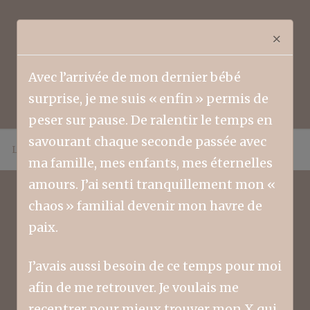
×
Avec l’arrivée de mon dernier bébé
surprise, je me suis « enfin » permis de
peser sur pause. De ralentir le temps en
savourant chaque seconde passée avec
LIFESTYLE
FAMILLE
COLLABORATEURS
ma famille, mes enfants, mes éternelles
amours. J’ai senti tranquillement mon «
chaos » familial devenir mon havre de
paix.
Tag parents
J’avais aussi besoin de ce temps pour moi
afin de me retrouver. Je voulais me
recentrer pour mieux trouver mon X qui