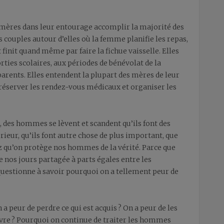
s mères dans leur entourage accomplir la majorité des
 couples autour d’elles où la femme planifie les repas,
t finit quand même par faire la fichue vaisselle. Elles
rties scolaires, aux périodes de bénévolat de la
parents. Elles entendent la plupart des mères de leur
 réserver les rendez-vous médicaux et organiser les
, des hommes se lèvent et scandent qu’ils font des
térieur, qu’ils font autre chose de plus important, que
ssez qu’on protège nos hommes de la vérité. Parce que
de nos jours partagée à parts égales entre les
e questionne à savoir pourquoi on a tellement peur de
 a peur de perdre ce qui est acquis ? On a peur de les
uivre ? Pourquoi on continue de traiter les hommes