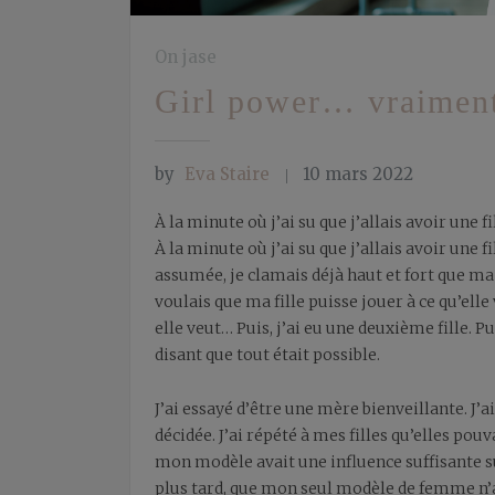
On jase
Girl power… vraiment
by
Eva Staire
10 mars 2022
À la minute où j’ai su que j’allais avoir une fi
À la minute où j’ai su que j’allais avoir une f
assumée, je clamais déjà haut et fort que ma fi
voulais que ma fille puisse jouer à ce qu’elle
elle veut… Puis, j’ai eu une deuxième fille. Pu
disant que tout était possible.
J’ai essayé d’être une mère bienveillante. J
décidée. J’ai répété à mes filles qu’elles po
mon modèle avait une influence suffisante sur
plus tard, que mon seul modèle de femme n’av