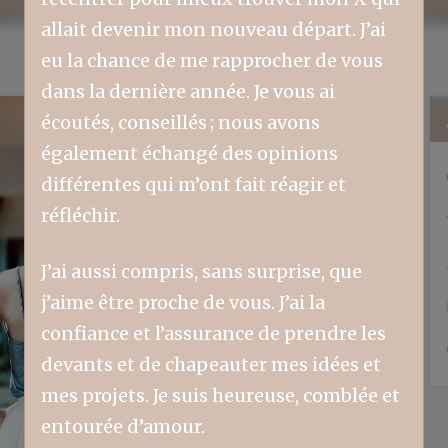
allait devenir mon nouveau départ. J’ai
eu la chance de me rapprocher de vous
dans la dernière année. Je vous ai
écoutés, conseillés ; nous avons
également échangé des opinions
différentes qui m’ont fait réagir et
réfléchir.
J’ai aussi compris, sans surprise, que
j’aime être proche de vous. J’ai la
confiance et l’assurance de prendre les
devants et de chapeauter mes idées et
mes projets. Je suis heureuse, comblée et
entourée d’amour.