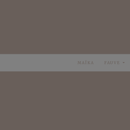
Skip
to
content
MAÏKA
FAUVE