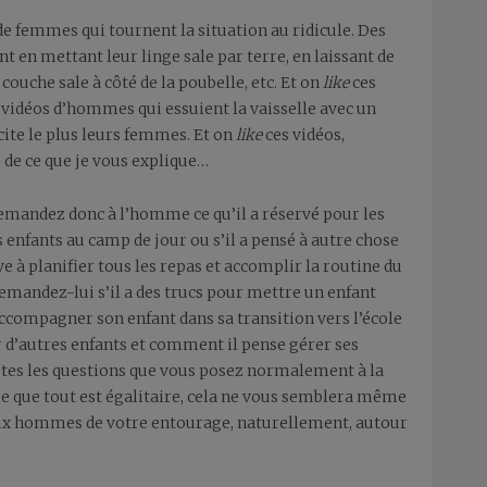
de femmes qui tournent la situation au ridicule. Des
t en mettant leur linge sale par terre, en laissant de
couche sale à côté de la poubelle, etc. Et on
like
ces
s vidéos d’hommes qui essuient la vaisselle avec un
cite le plus leurs femmes. Et on
like
ces vidéos,
e de ce que je vous explique…
emandez donc à l’homme ce qu’il a réservé pour les
s enfants au camp de jour ou s’il a pensé à autre chose
 à planifier tous les repas et accomplir la routine du
Demandez-lui s’il a des trucs pour mettre un enfant
compagner son enfant dans sa transition vers l’école
r d’autres enfants et comment il pense gérer ses
tes les questions que vous posez normalement à la
ire que tout est égalitaire, cela ne vous semblera même
aux hommes de votre entourage, naturellement, autour