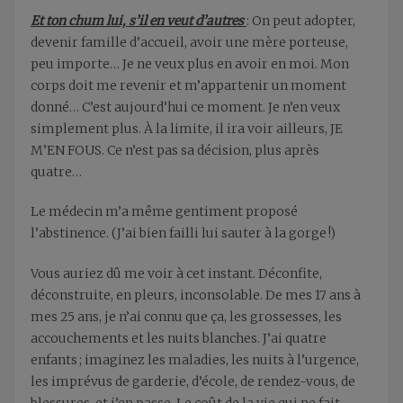
Et ton chum lui, s’il en veut d’autres
: On peut adopter,
devenir famille d’accueil, avoir une mère porteuse,
peu importe… Je ne veux plus en avoir en moi. Mon
corps doit me revenir et m’appartenir un moment
donné… C’est aujourd’hui ce moment. Je n’en veux
simplement plus. À la limite, il ira voir ailleurs, JE
M’EN FOUS. Ce n’est pas sa décision, plus après
quatre…
Le médecin m’a même gentiment proposé
l’abstinence. (J’ai bien failli lui sauter à la gorge !)
Vous auriez dû me voir à cet instant. Déconfite,
déconstruite, en pleurs, inconsolable. De mes 17 ans à
mes 25 ans, je n’ai connu que ça, les grossesses, les
accouchements et les nuits blanches. J’ai quatre
enfants ; imaginez les maladies, les nuits à l’urgence,
les imprévus de garderie, d’école, de rendez-vous, de
blessures, et j’en passe. Le coût de la vie qui ne fait