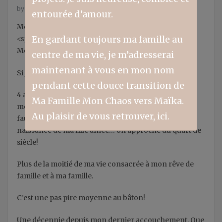
by
Nathalie Courcy
12 décembre 2022
entourée d’amour.
Mon plus jeune aura dix ans dans deux semaines.
En gardant toujours ma famille au
<span st
Mon plus jeune aura dix ans dans deux semaines.
centre de ma vie, je m’adresserai
maintenant à vous en mon nom
Si je calcule:
pendant cette douce transition de
4 ans de processus en fertilité + mes 4 grossesses +
Ma Famille Mon Chaos vers Maïka.
mes 4 accouchements + mes 4 allaitements + ma
Au plaisir de vous retrouver, ici.
fausse-couche + les presque 19 ans depuis la
naissance de ma fille aînée… on approche du quart de
siècle!
Plus de la moitié de ma vie consacrée à mon rêve de
famille et à ma famille.
C’est une pas pire moyenne au bâton!
Une décennie depuis mon dernier accouchement. Que