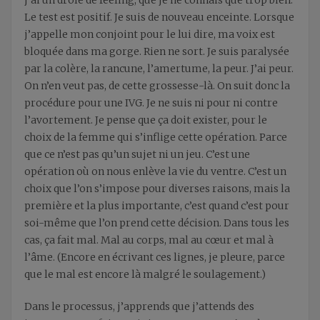
j’ai un drôle de feeling, que je ne connais que trop bien.
Le test est positif. Je suis de nouveau enceinte. Lorsque
j’appelle mon conjoint pour le lui dire, ma voix est
bloquée dans ma gorge. Rien ne sort. Je suis paralysée
par la colère, la rancune, l’amertume, la peur. J’ai peur.
On n’en veut pas, de cette grossesse-là. On suit donc la
procédure pour une IVG. Je ne suis ni pour ni contre
l’avortement. Je pense que ça doit exister, pour le
choix de la femme qui s’inflige cette opération. Parce
que ce n’est pas qu’un sujet ni un jeu. C’est une
opération où on nous enlève la vie du ventre. C’est un
choix que l’on s’impose pour diverses raisons, mais la
première et la plus importante, c’est quand c’est pour
soi-même que l’on prend cette décision. Dans tous les
cas, ça fait mal. Mal au corps, mal au cœur et mal à
l’âme. (Encore en écrivant ces lignes, je pleure, parce
que le mal est encore là malgré le soulagement.)
Dans le processus, j’apprends que j’attends des