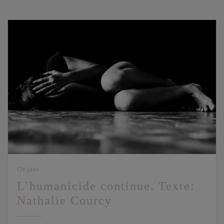
On jase
L’humanicide continue. Texte:
Nathalie Courcy