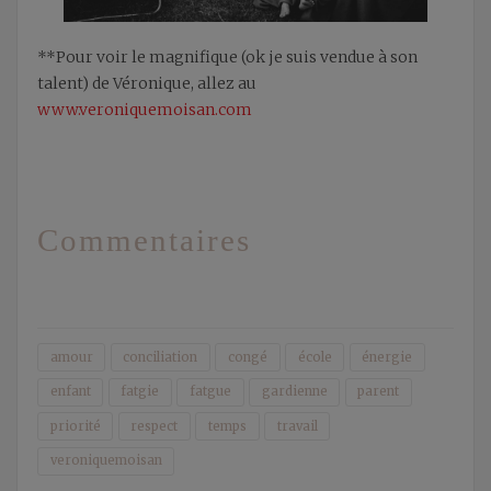
**Pour voir le magnifique (ok je suis vendue à son
talent) de Véronique, allez au
www.veroniquemoisan.com
Commentaires
amour
conciliation
congé
école
énergie
enfant
fatgie
fatgue
gardienne
parent
priorité
respect
temps
travail
veroniquemoisan